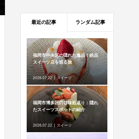
最近の記事
ランダム記事
福岡市中央区の隠れた逸品！絶品
スイーツ店を巡る旅
2026.07.22
スイーツ
福岡市博多区の甘味処巡り：隠れ
たスイーツスポットの紹介
2026.07.22
スイーツ