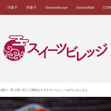
洋菓子
和菓子
SweetsRecipe
SweetsMall
COM
お届け。香り高い甘くて新鮮なキラキラいちご｜つきのいちごえん