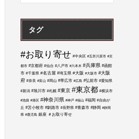
タグ
#お取り寄せ
#中央区
#五所川原市
#京
#兵庫県
#函館
#京都府
#仙台
#八戸市
都市
#六本木
#大阪
#大阪
市
#名古屋
#埼玉県
#千葉県
#大阪市
府
#帯広市
#弘前市
#奈良
#岡山
#愛知県
#富山
#広島
#東京都
#東京
#新潟
#旭川市
#札幌
#横浜市
#神奈川県
#福岡
#自由が
#池袋
#港区
#神戸
#福山
#静岡
丘
#苫小牧市
#釧路市
#長野県
#青森市
#静岡
＃お取り寄せ
銀座
県
#鹿児島