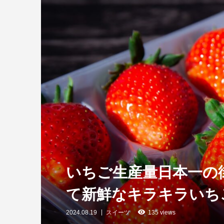
いちご生産量日本一の
て新鮮なキラキラいち
2024.08.19
スイーツ
135 views