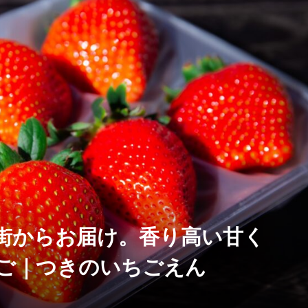
街からお届け。香り高い甘く
ご｜つきのいちごえん