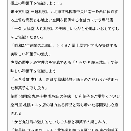
極上の和菓子を堪能しよう！」
銀座文明堂 三越札幌店：北海道札幌市中央区南一条西に位置す
る上質な商品と心地よい空間を提供する老舗カステラ専門店
「一久 大福堂 大丸札幌店の美味しい商品と心地よいおもてなし
をご堪能ください」
「昭和27年創業の老舗店、とうまん冨士屋アピア店が提供する
美味しい和菓子の魅力」
虎屋の歴史と経営理念を実感できる「とらや 札幌三越店」で美
味しい和菓子を堪能しよう
「三八菓舗 本社店：新鮮な風味焼餅と職人のこだわりが詰まっ
た和菓子を取り扱う」
菓匠 清閑院 丸井今井 札幌店の美味しい和菓子をご堪能ください
桑田屋 札幌エスタ店の魅力ある商品と落ち着いた雰囲気に心癒
される
「かど丸餅店の魅力的ないちご大福と和菓子の楽しみ方」
「彗星軒 サッポロしろ玉：北海道札幌市東区北13条東の和菓子