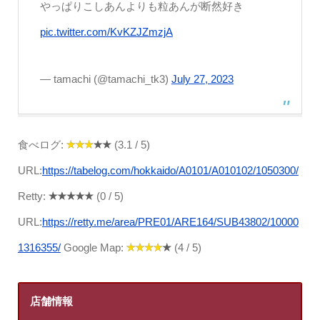
やっぱりこしあんよりも粒あんが断然好き
pic.twitter.com/KvKZJZmzjA
— tamachi (@tamachi_tk3)
July 27, 2023
食べログ:
(3.1 / 5)
URL:
https://tabelog.com/hokkaido/A0101/A010102/1050300/
Retty:
(0 / 5)
URL:
https://retty.me/area/PRE01/ARE164/SUB43802/10000
1316355/
Google Map:
(4 / 5)
店舗情報