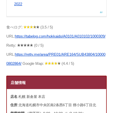
2022
食べログ:
(3.5 / 5)
URL:
https://tabelog.com/hokkaido/A0101/A010102/1000309/
Retty:
(0 / 5)
URL:
https://retty.me/area/PRE01/ARE164/SUB43804/10000
0802864/
Google Map:
(4.4 / 5)
店舗情報
店名
:札幌 新倉屋 本店
住所
:北海道札幌市中央区南2条西6丁目 狸小路6丁目北