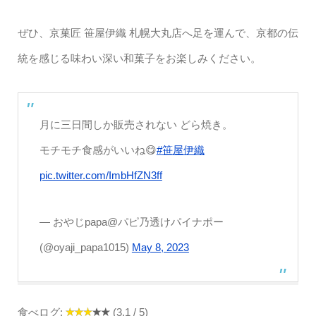
ぜひ、京菓匠 笹屋伊織 札幌大丸店へ足を運んで、京都の伝
統を感じる味わい深い和菓子をお楽しみください。
月に三日間しか販売されない どら焼き。
モチモチ食感がいいね😋
#笹屋伊織
pic.twitter.com/ImbHfZN3ff
— おやじpapa@パピ乃透けパイナポー
(@oyaji_papa1015)
May 8, 2023
食べログ:
(3.1 / 5)