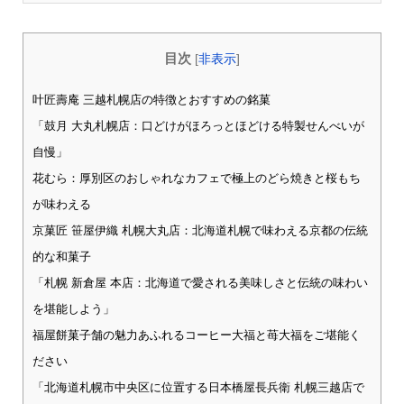
目次
[
非表示
]
叶匠壽庵 三越札幌店の特徴とおすすめの銘菓
「鼓月 大丸札幌店：口どけがほろっとほどける特製せんべいが
自慢」
花むら：厚別区のおしゃれなカフェで極上のどら焼きと桜もち
が味わえる
京菓匠 笹屋伊織 札幌大丸店：北海道札幌で味わえる京都の伝統
的な和菓子
「札幌 新倉屋 本店：北海道で愛される美味しさと伝統の味わい
を堪能しよう」
福屋餅菓子舗の魅力あふれるコーヒー大福と苺大福をご堪能く
ださい
「北海道札幌市中央区に位置する日本橋屋長兵衛 札幌三越店で