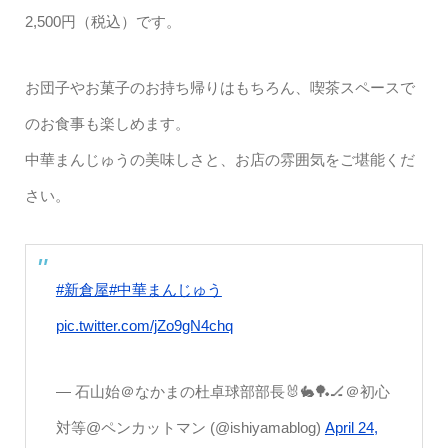
2,500円（税込）です。
お団子やお菓子のお持ち帰りはもちろん、喫茶スペースで
のお食事も楽しめます。
中華まんじゅうの美味しさと、お店の雰囲気をご堪能くだ
さい。
#新倉屋
#中華まんじゅう
pic.twitter.com/jZo9gN4chq
— 石山始＠なかまの杜卓球部部長🐰🐇🏓🏒＠初心
対等@ペンカットマン (@ishiyamablog)
April 24,