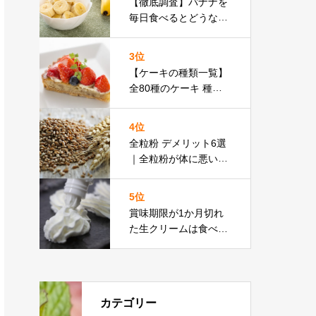
【徹底調査】バナナを
毎日食べるとどうな
る？いつ食べると効果
的？バナナ 毎日 危
3位
険・毎日バナナを食べ
【ケーキの種類一覧】
るとどうなる・バナナ
全80種のケーキ 種類
を毎日一本 食べるとど
の名前と特徴をジャン
うなる
ル別にご紹介！
4位
全粒粉 デメリット6選
｜全粒粉が体に悪いと
言われる理由や安全性
について紹介|全粒粉
5位
パスタ 体に悪い・全粒
賞味期限が1か月切れ
粉パン 体に悪い・全粒
た生クリームは食べて
粉 体に悪い
いい？！消費期限との
違いは|生クリーム 賞
味 期限
カテゴリー