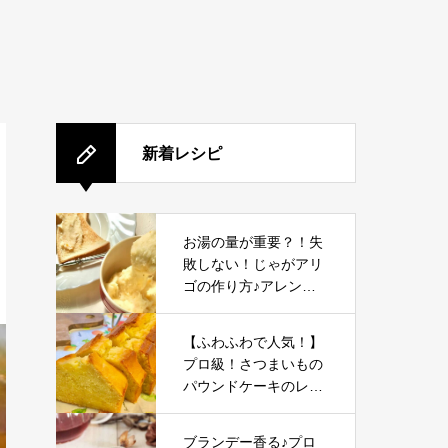
新着レシピ
お湯の量が重要？！失
敗しない！じゃがアリ
ゴの作り方♪アレンジ
レシピも
【ふわふわで人気！】
プロ級！さつまいもの
パウンドケーキのレシ
ピ・作り方|さつまいも
パウンドケーキ プロ・
ブランデー香る♪プロ