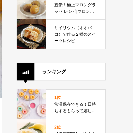
さつまいも お菓子 プ
直伝！極上マロングラ
ロ
ッセ レシピ|マロング
ラッセ 作り方 プロ・
マロングラッセ ブラン
サイリウム（オオバ
デー
コ）で作る２種のスイ
ーツレシピ
ランキング
1位
常温保存できる！日持
ちするもらって嬉しい
手作りお菓子ランキン
グ27選 |夏 お菓子 手作
2位
り 持ち運び