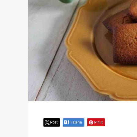
Post
Hatena
Pin it