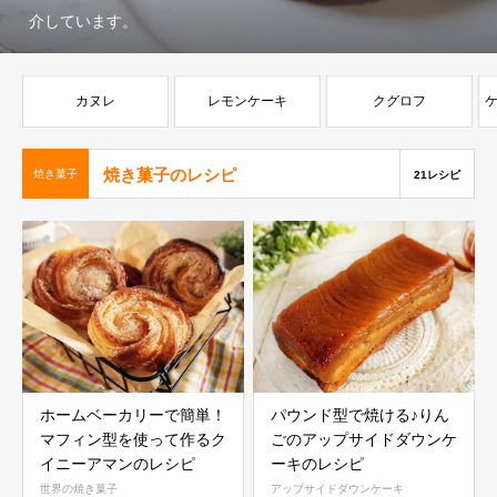
介しています。
カヌレ
レモンケーキ
クグロフ
焼き菓子のレシピ
焼き菓子
21レシピ
ホームベーカリーで簡単！
パウンド型で焼ける♪りん
マフィン型を使って作るク
ごのアップサイドダウンケ
イニーアマンのレシピ
ーキのレシピ
世界の焼き菓子
アップサイドダウンケーキ