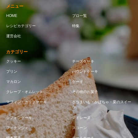
メニュー
HOME
プロ一覧
レシピカテゴリー
特集
運営会社
カテゴリー
クッキー
チーズケーキ
プリン
パウンドケーキ
マカロン
ケーキ
クレープ・オムレット
その他のお菓子
マフィン・カップケーキ
さつまいも・かぼちゃ・栗のスイー
ツ
シフォンケーキ
マドレーヌ
フィナンシェ
スコーン