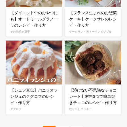
【ダイエット中のおやつに
【フランス生まれのお惣菜
も】オートミールグラノー
ケーキ】ケークサレのレシ
ラのレシピ・作り方
ピ・作り方
その他焼き菓子
ケークサレ・ガトーインビジブル
【シェフ直伝】バニラオラ
【溶けない不思議なチョコ
ンジュのクグロフのレシ
レート】材料3つで簡単焼
ピ・作り方
きチョコのレシピ・作り方
クグロフ
絞り出しクッキー