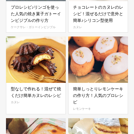
プロレシピ♪リンゴを使っ
チョコレートのカヌレのレ
た人気の焼き菓子ガトーイ
シピ！混ぜるだけで意外と
ンビジブルの作り方
簡単♪シリコン型使用
ケークサレ・ガトーインビジブル
カヌレ
型なしで作れる！混ぜて焼
簡単しっとりレモンケーキ
くだけ簡単カヌレのレシピ
の作り方！人気のプロレシ
ピ
カヌレ
レモンケーキ