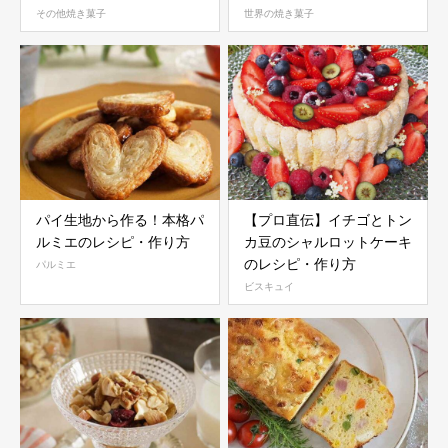
方
その他焼き菓子
世界の焼き菓子
パイ生地から作る！本格パ
【プロ直伝】イチゴとトン
ルミエのレシピ・作り方
カ豆のシャルロットケーキ
のレシピ・作り方
パルミエ
ビスキュイ