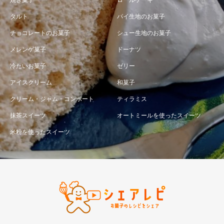
焼き菓子
ロールケーキ
タルト
パイ生地のお菓子
チョコレートのお菓子
シュー生地のお菓子
メレンゲ菓子
ドーナツ
冷たいお菓子
ゼリー
アイスクリーム
和菓子
クリーム・ジャム・コンポート
ティラミス
抹茶スイーツ
オートミールを使ったスイーツ
米粉を使ったスイーツ