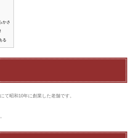
らかさ
！
ある
にて昭和10年に創業した老舗です。
。