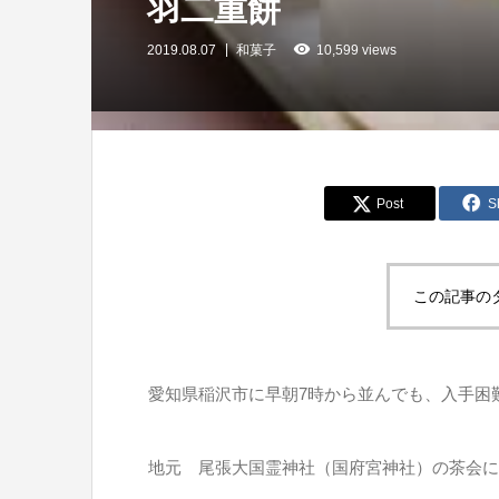
羽二重餅
2019.08.07
和菓子
10,599 views
Post
S
この記事の
愛知県稲沢市に早朝7時から並んでも、入手困
地元 尾張大国霊神社（国府宮神社）の茶会に