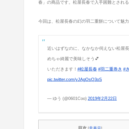
春」の商品です。松屋長春で入手困難とされる
今回は、松屋長春の幻の羽二重餅について魅力
近いはずなのに、なかなか伺えない松屋
めちゃ綺麗で美味しそう💕
いただきます！
#松屋長春
#羽二重巻き
#
pic.twitter.com/yJAgOsQ3oS
— ゆう (@0601Coo)
2019年2月22日
目次
[
非表示
]