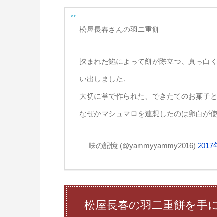
松屋長春さんの羽二重餅
挟まれた餡によって餅が際立つ、真っ白
い出しました。
大切に掌で作られた、できたてのお菓子
なぜかマシュマロを連想したのは卵白が
— 味の記憶 (@yammyyammy2016)
2017
松屋長春の羽二重餅を手