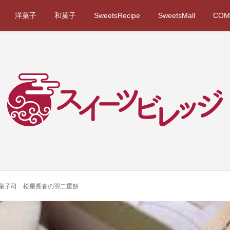
洋菓子
和菓子
SweetsRecipe
SweetsMall
COM
京菓子司 松屋長春の羽二重餅