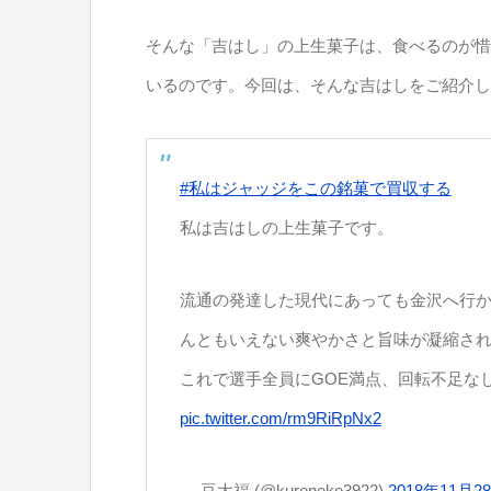
そんな「吉はし」の上生菓子は、食べるのが惜
いるのです。今回は、そんな吉はしをご紹介し
#私はジャッジをこの銘菓で買収する
私は吉はしの上生菓子です。
流通の発達した現代にあっても金沢へ行
んともいえない爽やかさと旨味が凝縮さ
これで選手全員にGOE満点、回転不足な
pic.twitter.com/rm9RiRpNx2
— 豆大福 (@kuroneko3922)
2018年11月2