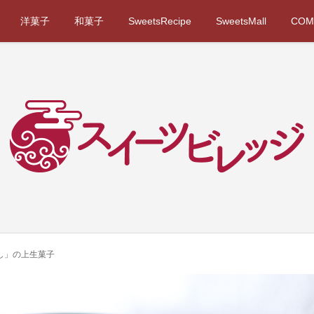
洋菓子
和菓子
SweetsRecipe
SweetsMall
COM
し」の上生菓子