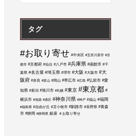
タグ
#お取り寄せ
#中央区
#五所川原市
#京
#兵庫県
#函館市
#京都府
#仙台
#八戸市
#千
都市
#大
#名古屋
#埼玉県
#大阪
葉県
#堺市
#大阪市
阪府
#帯広市
#弘前市
#奈良
#岡山
#愛
#富山
#広島
#東京都
#東京
知県
#新潟
#旭川市
#
#札幌
#神奈川県
#福岡
横浜市
#福山
#池袋
#港区
#神戸
#青森
#自由が丘
#苫小牧市
#釧路市
#長野県
#福島県
市
#静岡
銀座
＃お取り寄せ
#静岡県