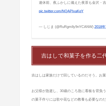
連休前、夜ふかしに備えた夜茶も金沢・
pic.twitter.com/NQAPIxaKqY
— しじま (@RuRgmIly9nYCANW)
2018
吉はしで和菓子を作る二
吉はしは家族だけで回しているのだそう。お菓
お父様が急逝し、30歳のころ急に看板を背負
の菓子作りには歌や花などの教養も必要なのだ