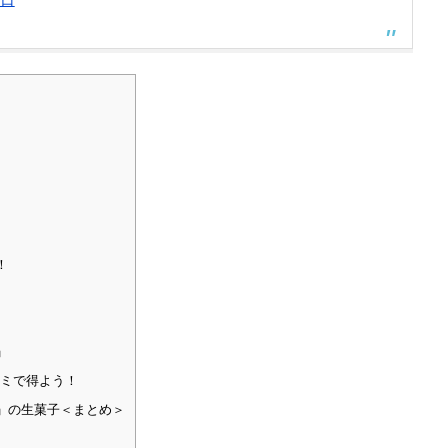
！
」
コミで得よう！
」の生菓子＜まとめ＞