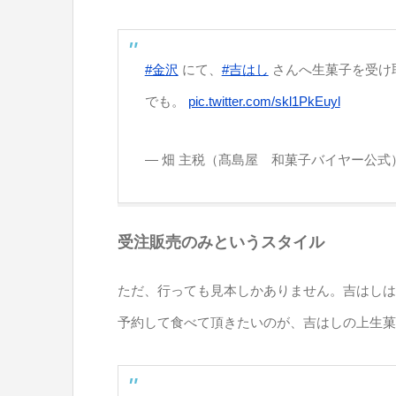
#金沢
にて、
#吉はし
さんへ生菓子を受け
でも。
pic.twitter.com/skl1PkEuyl
— 畑 主税（髙島屋 和菓子バイヤー公式） (@w
受注販売のみというスタイル
ただ、行っても見本しかありません。吉はしは
予約して食べて頂きたいのが、吉はしの上生菓