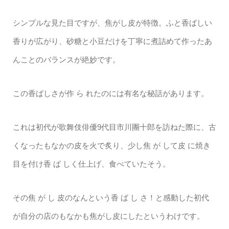
シンプルな見た目ですが、焦がし皮が特徴。ふと香ばしい
香りが広がり、砂糖と小豆だけを丁寧に煮詰めて作ったあ
んことのバランスが絶妙です。
この香ばしさが作 ら れたのには有名な秘話があります。
これは初代が歌舞伎俳優9代目市川團十郎を訪ねた際に、古
くなったもなかの皮を火で炙り、少し焦 が して皮 に焼き
目を付け香 ば しく仕上げ、食べていたそう。
その焦 が し 皮のなんという香 ば し さ！と感動した初代
が自分の店のもなかも焦がし皮にしたというわけです。