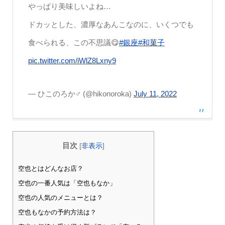
やっぱり美味しいよね…
ドカッとした、濃厚なあんこなのに、いくつでも
食べられる、この不思議😋
#銀座
#和菓子
pic.twitter.com/iWlZ8Lxny9
— ひこのろか♂ (@hikonoroka)
July 11, 2022
目次
[
非表示
]
空也とはどんなお店？
空也の一番人気は「空也もなか」
空也の人気のメニューとは？
空也もなかの予約方法は？