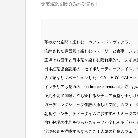
元宝塚歌劇団OGの公演も！
華やかな空間で楽しむ「カフェ・ド・ヴォアラ」
洗練された雰囲気で楽しむペストリーと食事「シャ
宝塚でお団子と日本茶を楽しむ隠れ家的な「あずき
日本紅茶協会認定の「セイボリーティープレイス」
古民家をリノベーションした「GALLERY+CAFE mu
インテリアも魅力の「un berger manquant」
予約不要で気軽に立ち寄れるシチニア食堂が手がけたカ
ガーデニングショップ併設の癒しの空間、カフェ「Caf
朝食やランチ、ティータイムにおすすめ！ミックスサ
自社牧場の生乳を使ったスイーツが楽しめる「たか
宝塚歌劇を満喫するならここ！人気の和食カフェ「さ