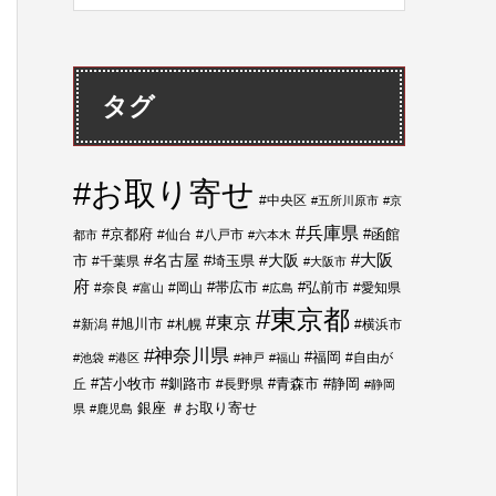
タグ
#お取り寄せ
#中央区
#五所川原市
#京
#兵庫県
#函館
#京都府
#仙台
#八戸市
都市
#六本木
#大阪
#大阪
市
#名古屋
#埼玉県
#千葉県
#大阪市
府
#帯広市
#弘前市
#奈良
#岡山
#愛知県
#富山
#広島
#東京都
#東京
#新潟
#旭川市
#札幌
#横浜市
#神奈川県
#福岡
#自由が
#池袋
#港区
#神戸
#福山
#静岡
丘
#苫小牧市
#釧路市
#長野県
#青森市
#静岡
＃お取り寄せ
銀座
県
#鹿児島