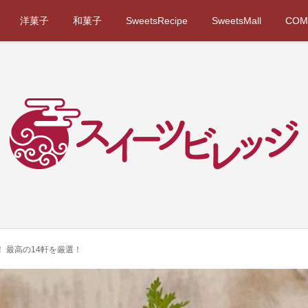
洋菓子
和菓子
SweetsRecipe
SweetsMall
COM
 最高の14軒を厳選！