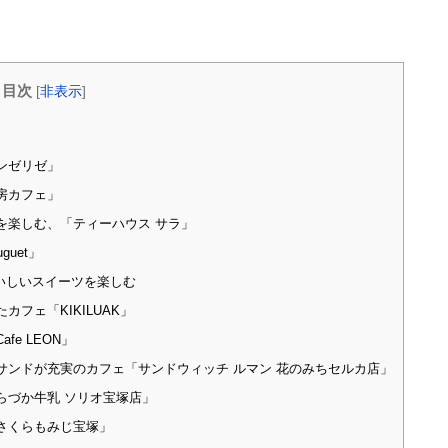
目次
[
非表示
]
ンゼリゼ」
房カフェ」
を楽しむ、「ティーハウス サラ」
guet」
で、おいしいスイーツを楽しむ
フェ「KIKILUAK」
e LEON」
ンドが充実のカフェ「サンドウィッチ ルマン 花のみちセルカ店」
らづか牛乳 ソリオ宝塚店」
くらもみじ宝塚」