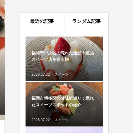
最近の記事
ランダム記事
福岡市中央区の隠れた逸品！絶品
スイーツ店を巡る旅
2026.07.22
スイーツ
福岡市博多区の甘味処巡り：隠れ
たスイーツスポットの紹介
2026.07.22
スイーツ