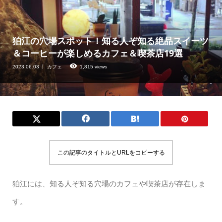
狛江の穴場スポット！知る人ぞ知る絶品スイーツ
＆コーヒーが楽しめるカフェ＆喫茶店19選
2023.06.03
カフェ
1,815 views
この記事のタイトルとURLをコピーする
狛江には、知る人ぞ知る穴場のカフェや喫茶店が存在しま
す。