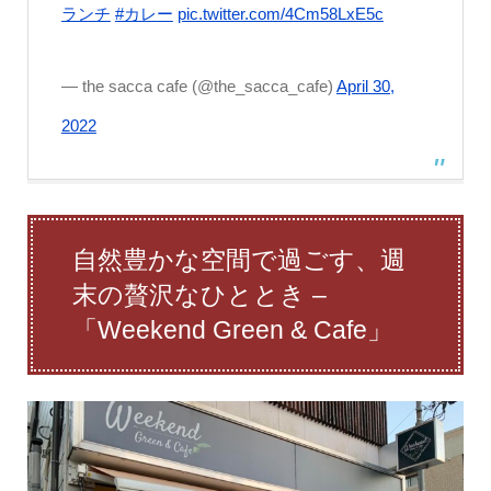
ランチ
#カレー
pic.twitter.com/4Cm58LxE5c
— the sacca cafe (@the_sacca_cafe)
April 30,
2022
自然豊かな空間で過ごす、週
末の贅沢なひととき –
「Weekend Green & Cafe」