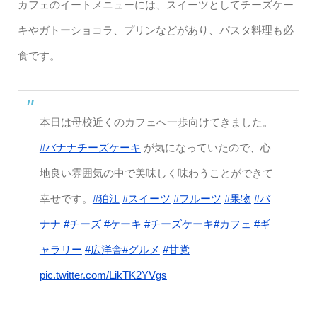
カフェのイートメニューには、スイーツとしてチーズケー
キやガトーショコラ、プリンなどがあり、パスタ料理も必
食です。
本日は母校近くのカフェへ一歩向けてきました。
#バナナチーズケーキ
が気になっていたので、心
地良い雰囲気の中で美味しく味わうことができて
幸せです。
#狛江
#スイーツ
#フルーツ
#果物
#バ
ナナ
#チーズ
#ケーキ
#チーズケーキ
#カフェ
#ギ
ャラリー
#広洋舎
#グルメ
#甘党
pic.twitter.com/LikTK2YVgs