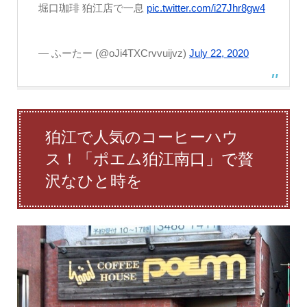
堀口珈琲 狛江店で一息
pic.twitter.com/i27Jhr8gw4
— ふーたー (@oJi4TXCrvvuijvz)
July 22, 2020
狛江で人気のコーヒーハウ
ス！「ポエム狛江南口」で贅
沢なひと時を