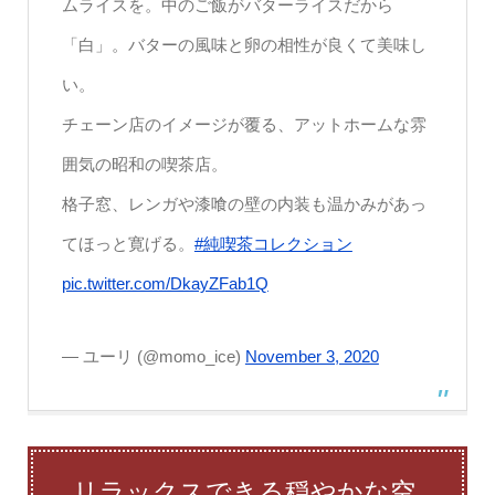
ムライスを。中のご飯がバターライスだから
「白」。バターの風味と卵の相性が良くて美味し
い。
チェーン店のイメージが覆る、アットホームな雰
囲気の昭和の喫茶店。
格子窓、レンガや漆喰の壁の内装も温かみがあっ
てほっと寛げる。
#純喫茶コレクション
pic.twitter.com/DkayZFab1Q
— ユーリ (@momo_ice)
November 3, 2020
リラックスできる穏やかな空