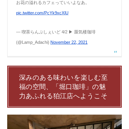
お花の溢れるカフェっていいよなあ。
pic.twitter.com/PcYk9xcXlU
— 喫茶らんぷしぇいど 4/2 ▶︎ 蜃気楼珈琲
(@Lamp_Adachi)
November 22, 2021
深みのある味わいを楽しむ至
福の空間、「堀口珈琲」の魅
力あふれる狛江店へようこそ