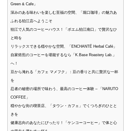
Green & Cafe」
深みのある味わいを楽しむ至福の空間、「堀口珈琲」の魅力あ
ふれる狛江店へようこそ
狛江で人気のコーヒーハウス！「ポエム狛江南口」で贅沢なひ
と時を
リラックスできる穏やかな空間、「ENCHANTÉ Herbal Café」
自家焙煎のコーヒーを堪能するなら「K.Base Roastery Lab.」
へ！
豆から淹れる「カフェ マメフク」：豆の香りと共に贅沢な一杯
を
忍者の秘密の場所で味わう、最高のコーヒー体験 – 「NARUTO
COFFEE」
穏やかな街の喫茶店、「タウン・カフェ」でくつろぎのひとと
きを
健康志向のあなたにぴったり！「ケンコーコーヒー」で体と心