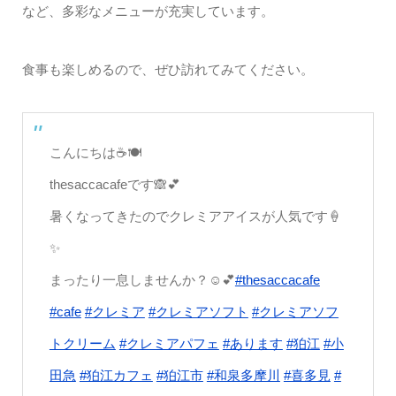
など、多彩なメニューが充実しています。
食事も楽しめるので、ぜひ訪れてみてください。
こんにちは☕️🍽
thesaccacafeです🙈💕
暑くなってきたのでクレミアアイスが人気です🍦
✨
まったり一息しませんか？☺️💕
#thesaccacafe
#cafe
#クレミア
#クレミアソフト
#クレミアソフ
トクリーム
#クレミアパフェ
#あります
#狛江
#小
田急
#狛江カフェ
#狛江市
#和泉多摩川
#喜多見
#