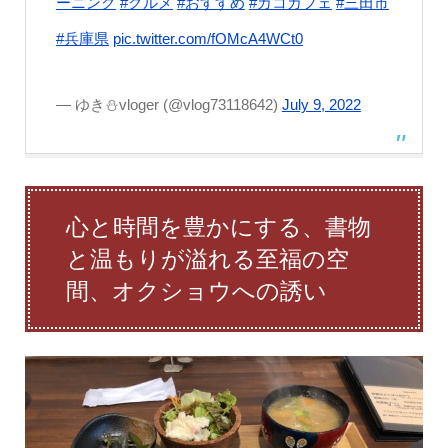
ーニング
#グルメ
#おすすめ
#カコカフェ
#三田市
#兵庫県
pic.twitter.com/fOMcA4WCt0
— ゆき⛄️vloger (@vlog73118642)
July 9, 2022
心と時間を豊かにする、書物
と温もりが溢れる至福の空
間、オクショウへの誘い