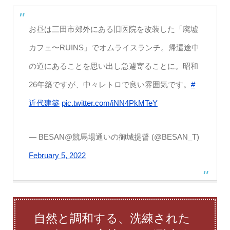
お昼は三田市郊外にある旧医院を改装した「廃墟
カフェ〜RUINS」でオムライスランチ。帰還途中
の道にあることを思い出し急遽寄ることに。昭和
26年築ですが、中々レトロで良い雰囲気です。
#
近代建築
pic.twitter.com/iNN4PkMTeY
— BESAN@競馬場通いの御城提督 (@BESAN_T)
February 5, 2022
自然と調和する、洗練された