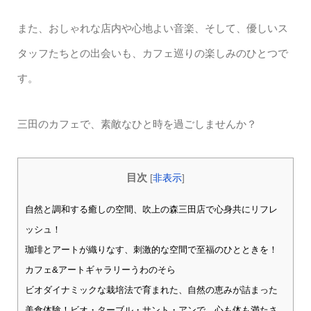
また、おしゃれな店内や心地よい音楽、そして、優しいス
タッフたちとの出会いも、カフェ巡りの楽しみのひとつで
す。
三田のカフェで、素敵なひと時を過ごしませんか？
目次
[
非表示
]
自然と調和する癒しの空間、吹上の森三田店で心身共にリフレ
ッシュ！
珈琲とアートが織りなす、刺激的な空間で至福のひとときを！
カフェ&アートギャラリーうわのそら
ビオダイナミックな栽培法で育まれた、自然の恵みが詰まった
美食体験！ビオ・ターブル・サント・アンで、心も体も満たさ