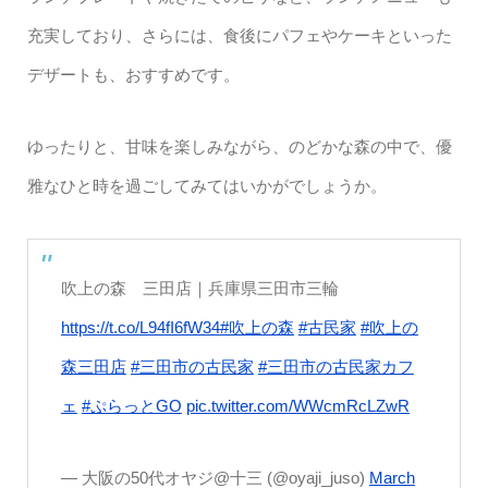
充実しており、さらには、食後にパフェやケーキといった
デザートも、おすすめです。
ゆったりと、甘味を楽しみながら、のどかな森の中で、優
雅なひと時を過ごしてみてはいかがでしょうか。
吹上の森 三田店｜兵庫県三田市三輪
https://t.co/L94fI6fW34
#吹上の森
#古民家
#吹上の
森三田店
#三田市の古民家
#三田市の古民家カフ
ェ
#ぷらっとGO
pic.twitter.com/WWcmRcLZwR
— 大阪の50代オヤジ@十三 (@oyaji_juso)
March