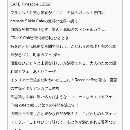
CAFE Pineapple 三田店
フランスの甘美な饗宴がここに！至福のガレット専門店、
creperie SANA Cafeの魅惑の世界へ誘う
自由な発想で織りなす、驚きと感動のスペシャルカフェ、
FReeY Caféが贈る特別なひととき
時を超えた伝統的な空間で味わう、こだわりの珈琲と和の心意
気が息づく、町家カフェ 燦々
優雅なひとときと上質な味わいが満喫できる、大人のための隠
れ家カフェ、あぷりこーぜ
イタリアの伝統的な味わいがここに！Rocco caffeが贈る、至福
の本場イタリアンカフェ体験
不思議な世界に迷い込んだような、ユニークなカエルカフェ、
Frog cafeで癒しと驚きの時間を過ごそう
四季折々の美しさと豊かな自然が魅力の、こだわりのカフェレ
ストラン「こもれび」で味わう、心と体が満たされる贅沢なひ