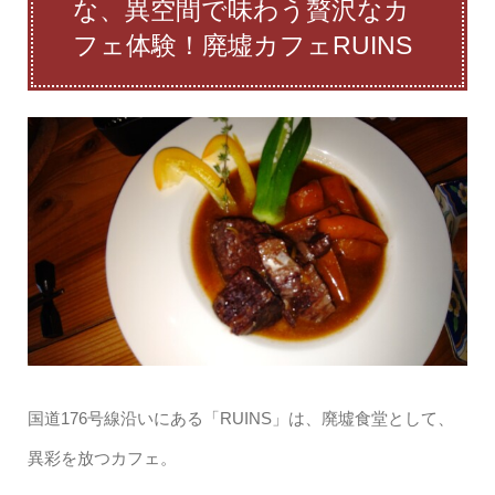
な、異空間で味わう贅沢なカ
フェ体験！廃墟カフェRUINS
国道176号線沿いにある「RUINS」は、廃墟食堂として、
異彩を放つカフェ。