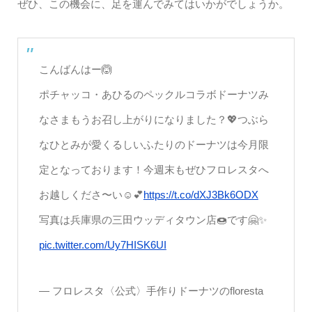
ぜひ、この機会に、足を運んでみてはいかがでしょうか。
こんばんはー🙆
ポチャッコ・あひるのペックルコラボドーナツみ
なさまもうお召し上がりになりました？💖つぶら
なひとみが愛くるしいふたりのドーナツは今月限
定となっております！今週末もぜひフロレスタへ
お越しくださ〜い☺️💕
https://t.co/dXJ3Bk6ODX
写真は兵庫県の三田ウッディタウン店🍩です🤗✨
pic.twitter.com/Uy7HISK6UI
— フロレスタ〈公式〉手作りドーナツのfloresta