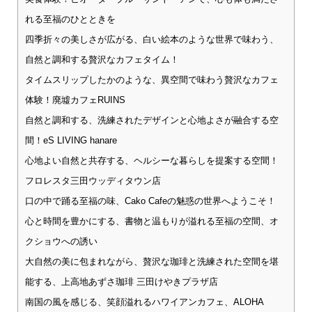
れる至福のひとときを
四季折々の美しさが広がる、白い絵本のような世界で味わう、
自然と調和する贅沢なカフェタイム！
タイムスリップしたかのような、異空間で味わう贅沢なカフェ
体験！廃墟カフェRUINS
自然と調和する、洗練されたデザインと心地よさが融合する空
間！eS LIVING hanare
心地よい自然と共存する、ヘルシーな暮らしを提案する空間！
フロレスタ三田ウッディタウン店
口の中で踊る至福の味、Cako Cafeの魅惑の世界へようこそ！
心と時間を豊かにする、書物と温もりが溢れる至福の空間、オ
クショウへの誘い
大自然の美に包まれながら、贅沢な珈琲と洗練された空間を堪
能する、上高地あずさ珈琲 三田けやきプラザ店
南国の風を感じる、笑顔溢れるハワイアンカフェ、ALOHA