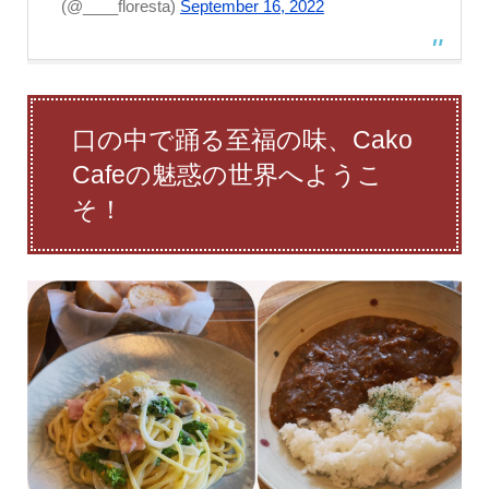
(@____floresta)
September 16, 2022
口の中で踊る至福の味、Cako
Cafeの魅惑の世界へようこ
そ！