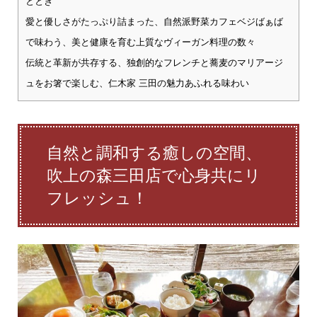
ととき
愛と優しさがたっぷり詰まった、自然派野菜カフェベジばぁば
で味わう、美と健康を育む上質なヴィーガン料理の数々
伝統と革新が共存する、独創的なフレンチと蕎麦のマリアージ
ュをお箸で楽しむ、仁木家 三田の魅力あふれる味わい
自然と調和する癒しの空間、
吹上の森三田店で心身共にリ
フレッシュ！